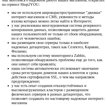
Мы заботимся о надежной работе ваших магазинов, открытых
на сервисе Shop2YOU:
мы не используем широкораспространенные "движки"
интернет-магазинов и CMS, уязвимости и методы
взлома которых можно легко найти в Интернете;
у нас реализована многоуровневая система резервного
копирования данных, позволяющая защитить данные
наших пользователей не только от сбоев оборудования,
но и от человеческих ошибок;
мы размещаем свои серверы только в наиболее
надежных датацентрах, таких как Селектел, Караван,
Филанко;
мы используем систему мониторинга Zabbix,
позволяющая обнаруживать проблемы еще до того, как
они начнут себя проявлять;
наша система автоматически отслеживает окончание
срока регистрации доменов наших клиентов и срока
действия сертификатов SSL, о чем мы направляем
предупреждение;
у нас есть опыт создания отказоустойчивых и
высоконагруженных кластеров с размещением
физических серверов в разных датацентрах, что
позволяет создавать по настоящему надежные интернет-
магазины