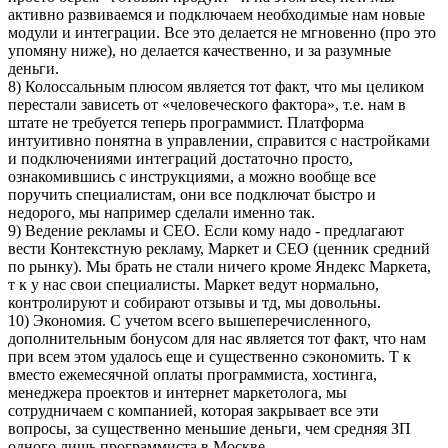
активно развиваемся и подключаем необходимые нам новые
модули и интеграции. Все это делается не мгновенно (про это
упомяну ниже), но делается качественно, и за разумные
деньги.
8) Колоссальным плюсом является тот факт, что мы целиком
перестали зависеть от «человеческого фактора», т.е. нам в
штате не требуется теперь программист. Платформа
интуитивно понятна в управлении, справится с настройками
и подключениями интеграций достаточно просто,
ознакомившись с инструкциями, а можно вообще все
поручить специалистам, они все подключат быстро и
недорого, мы например сделали именно так.
9) Ведение рекламы и СЕО. Если кому надо - предлагают
вести Контекстную рекламу, Маркет и СЕО (ценник средний
по рынку). Мы брать не стали ничего кроме Яндекс Маркета,
т к у нас свои специалисты. Маркет ведут нормально,
контролируют и собирают отзывы и тд, мы довольны.
10) Экономия. С учетом всего вышеперечисленного,
дополнительным бонусом для нас является тот факт, что нам
при всем этом удалось еще и существенно сэкономить. Т к
вместо ежемесячной оплаты программиста, хостинга,
менеджера проектов и интернет маркетолога, мы
сотрудничаем с компанией, которая закрывает все эти
вопросы, за существенно меньшие деньги, чем средняя ЗП
одного лишь программиста в Москве.