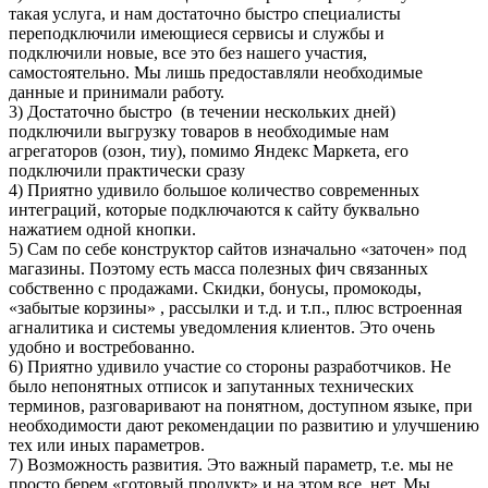
такая услуга, и нам достаточно быстро специалисты
переподключили имеющиеся сервисы и службы и
подключили новые, все это без нашего участия,
самостоятельно. Мы лишь предоставляли необходимые
данные и принимали работу.
3) Достаточно быстро (в течении нескольких дней)
подключили выгрузку товаров в необходимые нам
агрегаторов (озон, тиу), помимо Яндекс Маркета, его
подключили практически сразу
4) Приятно удивило большое количество современных
интеграций, которые подключаются к сайту буквально
нажатием одной кнопки.
5) Сам по себе конструктор сайтов изначально «заточен» под
магазины. Поэтому есть масса полезных фич связанных
собственно с продажами. Скидки, бонусы, промокоды,
«забытые корзины» , рассылки и т.д. и т.п., плюс встроенная
агналитика и системы уведомления клиентов. Это очень
удобно и востребованно.
6) Приятно удивило участие со стороны разработчиков. Не
было непонятных отписок и запутанных технических
терминов, разговаривают на понятном, доступном языке, при
необходимости дают рекомендации по развитию и улучшению
тех или иных параметров.
7) Возможность развития. Это важный параметр, т.е. мы не
просто берем «готовый продукт» и на этом все, нет. Мы