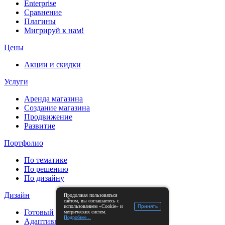
Enterprise
Сравнение
Плагины
Мигрируй к нам!
Цены
Акции и скидки
Услуги
Аренда магазина
Создание магазина
Продвижение
Развитие
Портфолио
По тематике
По решению
По дизайну
Дизайн
Продолжая пользоваться
сайтом, вы соглашаетесь с
Принять
использованием «Cookie» и
Готовый
метрических систем.
Подробнее...
Адаптивный